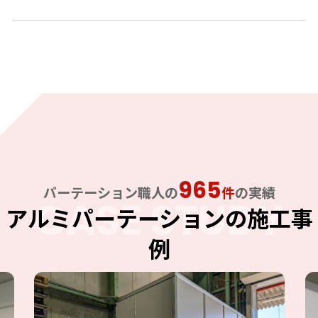
965
パーテーション職人の
件
の実績
CASE STUDY
アルミパーテーションの施工事
例