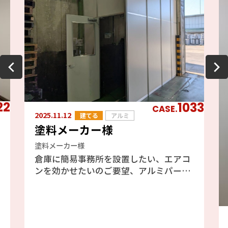
22
1033
CASE.
2025.11.12
建てる
アルミ
塗料メーカー様
塗料メーカー様
倉庫に簡易事務所を設置したい、エアコ
ンを効かせたいのご要望、アルミパーテ
ーションのフォクトリーブースをご提案
しました、エアコンも効きますし天井が
高い倉庫には最適と判断しました。倉庫
の既存の壁を利用したファクトリーブー