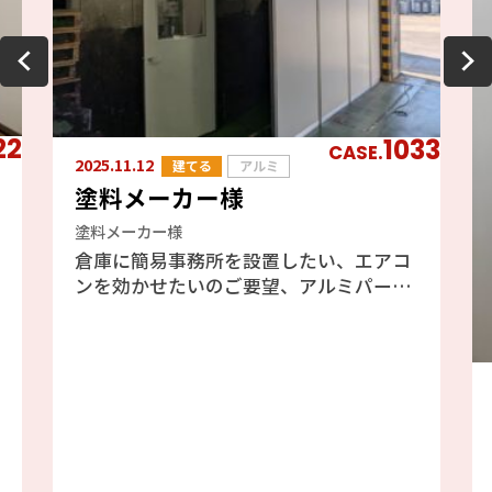
22
1033
CASE.
2025.11.12
建てる
アルミ
塗料メーカー様
塗料メーカー様
倉庫に簡易事務所を設置したい、エアコ
ンを効かせたいのご要望、アルミパーテ
ーションのフォクトリーブースをご提案
しました、エアコンも効きますし天井が
高い倉庫には最適と判断しました。倉庫
の既存の壁を利用したファクトリーブー
ス工事の為、壁には配管やH鋼、配線等
あり、加工が大変でしたが、邪魔になら
ない場所を選びながら設置しました