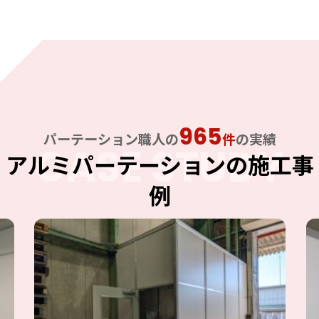
965
パーテーション職人の
件
の実績
CASE STUDY
アルミパーテーションの施工事
例