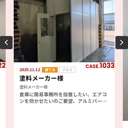
22
1033
CASE.
2025.11.12
建てる
アルミ
塗料メーカー様
塗料メーカー様
倉庫に簡易事務所を設置したい、エアコ
ンを効かせたいのご要望、アルミパーテ
ーションのフォクトリーブースをご提案
しました、エアコンも効きますし天井が
高い倉庫には最適と判断しました。倉庫
の既存の壁を利用したファクトリーブー