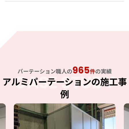
965
パーテーション職人の
件
の実績
CASE STUDY
アルミパーテーションの施工事
例