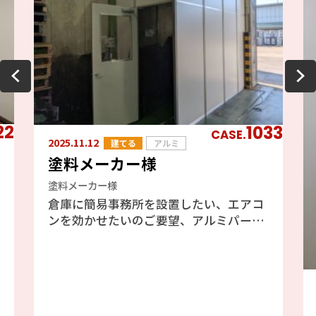
22
1033
CASE.
2025.11.12
建てる
アルミ
塗料メーカー様
塗料メーカー様
倉庫に簡易事務所を設置したい、エアコ
ンを効かせたいのご要望、アルミパーテ
ーションのフォクトリーブースをご提案
しました、エアコンも効きますし天井が
高い倉庫には最適と判断しました。倉庫
の既存の壁を利用したファクトリーブー
ス工事の為、壁には配管やH鋼、配線等