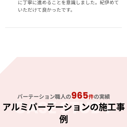
に丁寧に進めることを意識しました。紀伊めて
いただけて良かったです。
965
パーテーション職人の
件
の実績
CASE STUDY
アルミパーテーションの施工事
例