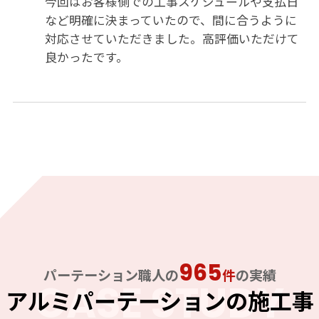
今回はお客様側での工事スケジュールや支払日
など明確に決まっていたので、間に合うように
対応させていただきました。高評価いただけて
良かったです。
965
パーテーション職人の
件
の実績
CASE STUDY
アルミパーテーションの施工事