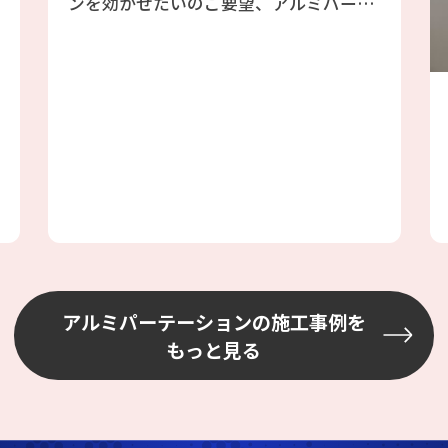
ンを効かせたいのご要望、アルミパーテ
ーションのフォクトリーブースをご提案
しました、エアコンも効きますし天井が
高い倉庫には最適と判断しました。倉庫
の既存の壁を利用したファクトリーブー
ス工事の為、壁には配管やH鋼、配線等
あり、加工が大変でしたが、邪魔になら
ない場所を選びながら設置しました
アルミパーテーションの施工事例を
もっと見る