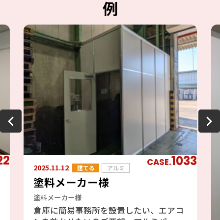
例
22
1033
CASE.
2025.11.12
建てる
アルミ
塗料メーカー様
塗料メーカー様
倉庫に簡易事務所を設置したい、エアコ