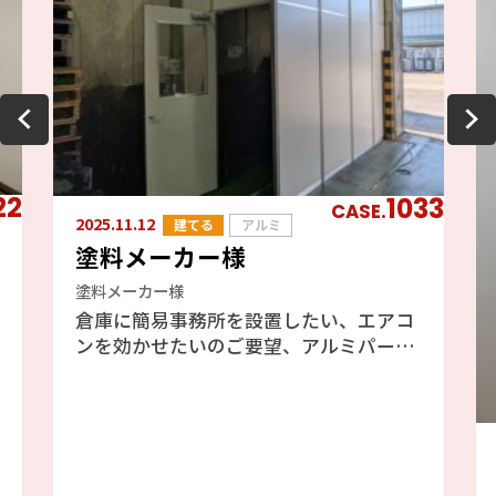
22
1033
CASE.
2025.11.12
建てる
アルミ
塗料メーカー様
塗料メーカー様
倉庫に簡易事務所を設置したい、エアコ
ンを効かせたいのご要望、アルミパーテ
ーションのフォクトリーブースをご提案
しました、エアコンも効きますし天井が
高い倉庫には最適と判断しました。倉庫
の既存の壁を利用したファクトリーブー
ス工事の為、壁には配管やH鋼、配線等