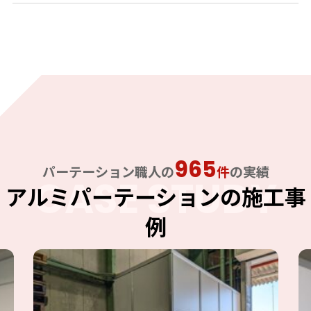
965
パーテーション職人の
件
の実績
CASE STUDY
アルミパーテーションの施工事
例