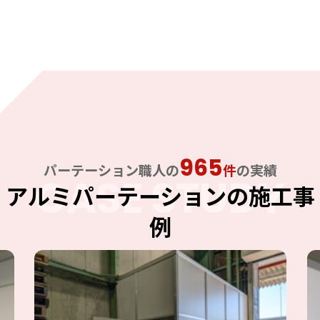
965
パーテーション職人の
件
の実績
CASE STUDY
アルミパーテーションの施工事
例