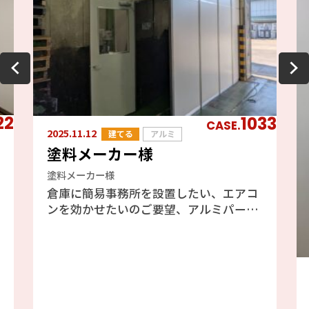
22
1033
CASE.
2025.11.12
建てる
アルミ
塗料メーカー様
塗料メーカー様
倉庫に簡易事務所を設置したい、エアコ
ンを効かせたいのご要望、アルミパーテ
ーションのフォクトリーブースをご提案
しました、エアコンも効きますし天井が
高い倉庫には最適と判断しました。倉庫
の既存の壁を利用したファクトリーブー
ス工事の為、壁には配管やH鋼、配線等
あり、加工が大変でしたが、邪魔になら