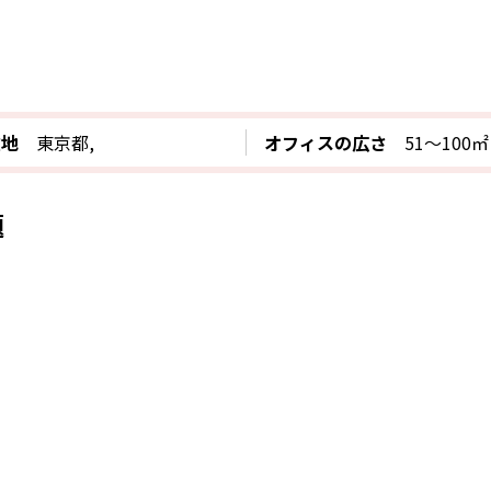
在地
東京都,
オフィスの広さ
51〜100㎡
題