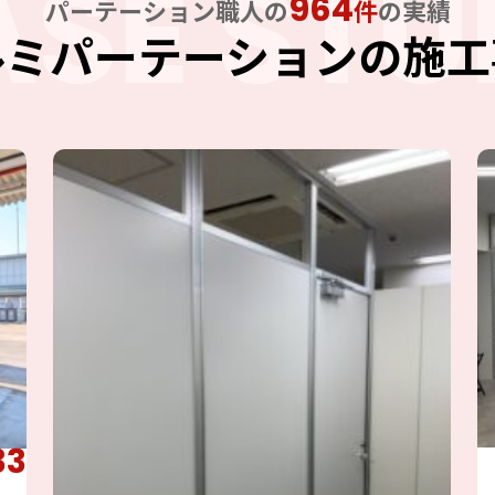
ASE STU
964
パーテーション職人の
件
の実績
ルミパーテーションの施工
33