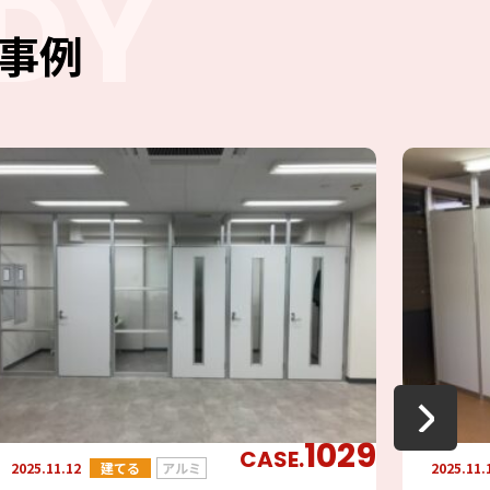
DY
事例
1029
CASE.
2025.11.12
建てる
アルミ
2025.11.