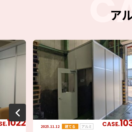
C
ア
1022
10
SE.
CASE.
2025.11.12
建てる
アルミ