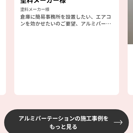
塗料メーカー様
倉庫に簡易事務所を設置したい、エアコ
ンを効かせたいのご要望、アルミパーテ
ーションのフォクトリーブースをご提案
しました、エアコンも効きますし天井が
高い倉庫には最適と判断しました。倉庫
の既存の壁を利用したファクトリーブー
ス工事の為、壁には配管やH鋼、配線等
あり、加工が大変でしたが、邪魔になら
ない場所を選びながら設置しました
アルミパーテーションの施工事例を
もっと見る