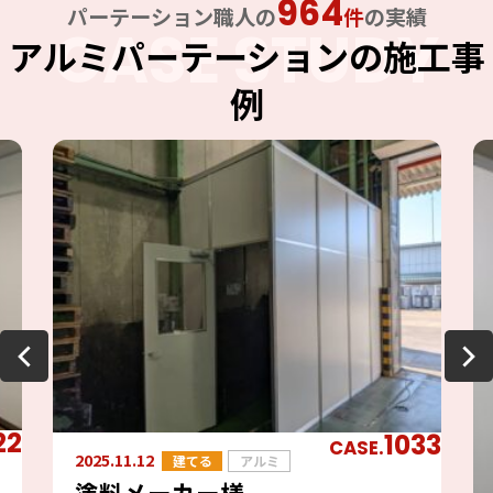
964
パーテーション職人の
件
の実績
CASE STUDY
アルミパーテーションの施工事
例
22
1033
CASE.
2025.11.12
建てる
アルミ
塗料メーカー様