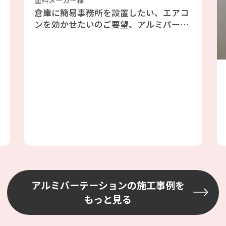
倉庫に簡易事務所を設置したい、エアコ
ンを効かせたいのご要望、アルミパーテ
ーションのフォクトリーブースをご提案
しました、エアコンも効きますし天井が
高い倉庫には最適と判断しました。倉庫
の既存の壁を利用したファクトリーブー
ス工事の為、壁には配管やH鋼、配線等
あり、加工が大変でしたが、邪魔になら
ない場所を選びながら設置しました
アルミパーテーションの施工事例を
もっと見る