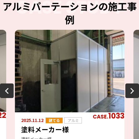
CASE STUDY
アルミパーテーションの施工事
例
22
1033
CASE.
2025.11.12
建てる
アルミ
塗料メーカー様
塗料メーカー様