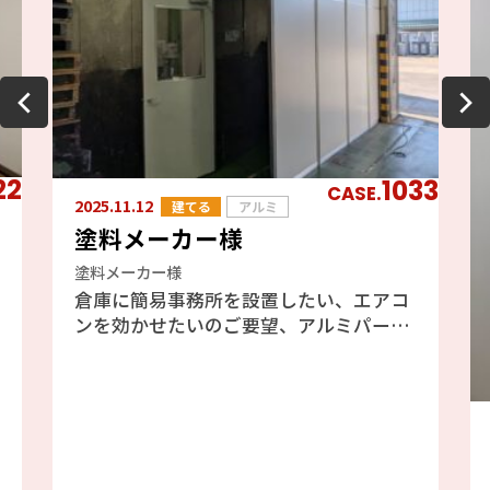
22
1033
CASE.
2025.11.12
建てる
アルミ
塗料メーカー様
塗料メーカー様
倉庫に簡易事務所を設置したい、エアコ
ンを効かせたいのご要望、アルミパーテ
ーションのフォクトリーブースをご提案
しました、エアコンも効きますし天井が
高い倉庫には最適と判断しました。倉庫
の既存の壁を利用したファクトリーブー
ス工事の為、壁には配管やH鋼、配線等
あり、加工が大変でしたが、邪魔になら