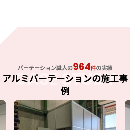
964
パーテーション職人の
件
の実績
CASE STUDY
アルミパーテーションの施工事
例