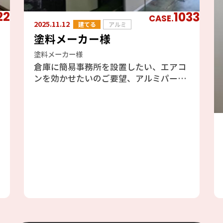
22
1033
CASE.
2025.11.12
建てる
アルミ
塗料メーカー様
塗料メーカー様
倉庫に簡易事務所を設置したい、エアコ
ンを効かせたいのご要望、アルミパーテ
ーションのフォクトリーブースをご提案
しました、エアコンも効きますし天井が
高い倉庫には最適と判断しました。倉庫
の既存の壁を利用したファクトリーブー
ス工事の為、壁には配管やH鋼、配線等
あり、加工が大変でしたが、邪魔になら
ない場所を選びながら設置しました