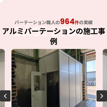
964
パーテーション職人の
件
の実績
CASE STUDY
アルミパーテーションの施工事
例