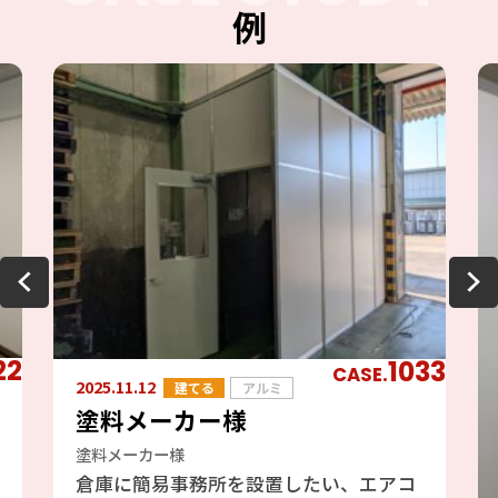
例
22
1033
CASE.
2025.11.12
建てる
アルミ
塗料メーカー様
塗料メーカー様
倉庫に簡易事務所を設置したい、エアコ