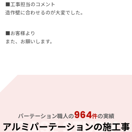
■工事担当のコメント
造作壁に合わせるのが大変でした。
■お客様より
また、お願いします。
964
パーテーション職人の
件
の実績
CASE STUDY
アルミパーテーションの施工事