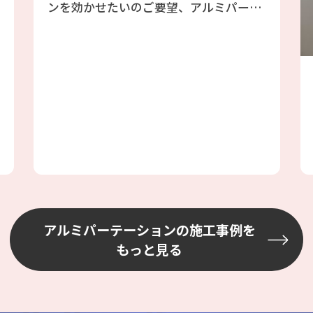
ンを効かせたいのご要望、アルミパーテ
ーションのフォクトリーブースをご提案
しました、エアコンも効きますし天井が
高い倉庫には最適と判断しました。倉庫
の既存の壁を利用したファクトリーブー
ス工事の為、壁には配管やH鋼、配線等
あり、加工が大変でしたが、邪魔になら
ない場所を選びながら設置しました
アルミパーテーションの施工事例を
もっと見る