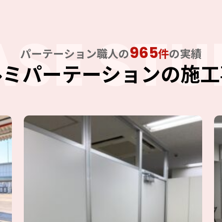
ASE STU
965
パーテーション職人の
件
の実績
ルミパーテーションの施工