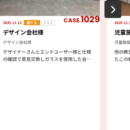
1029
CASE.
2025.11.12
建てる
アルミ
2025.11.
デザイン会社様
児童
デザイン会社様
児童施
デザイナーさんとエンドユーザー様と仕様
他の教
の確認で意見交換しガラスを使用した会議
たこの
室でご提案致しました。レイアウトで3枚
ランマ
ドアが横並びに設置するので、細かいミス
ご提案
が出るとドアの故障につながるので、墨出
なので
しから注意して行いました。
や床に
シッカ