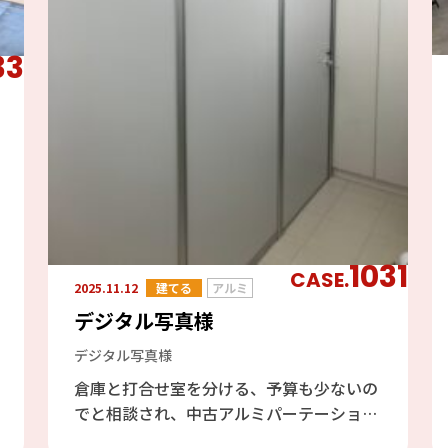
33
1031
CASE.
2025.11.12
建てる
アルミ
デジタル写真様
デジタル写真様
倉庫と打合せ室を分ける、予算も少ないの
でと相談され、中古アルミパーテーション
でご提案し価格を抑えました。レイアウト