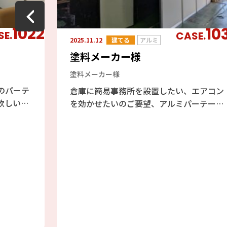
1022
10
SE.
CASE.
2025.11.12
建てる
アルミ
塗料メーカー様
塗料メーカー様
のパーテ
倉庫に簡易事務所を設置したい、エアコン
欲しい、
を効かせたいのご要望、アルミパーテーシ
テーショ
ョンのフォクトリーブースをご提案しまし
ので、予
た、エアコンも効きますし天井が高い倉庫
定通りで
には最適と判断しました。倉庫の既存の壁
。
を利用したファクトリーブース工事の為、
壁には配管やH鋼、配線等あり、加工が大
変でしたが、邪魔にならない場所を選びな
がら設置しました