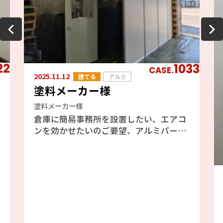
22
1033
CASE.
2025.11.12
建てる
アルミ
塗料メーカー様
塗料メーカー様
倉庫に簡易事務所を設置したい、エアコ
ンを効かせたいのご要望、アルミパーテ
ーションのフォクトリーブースをご提案
しました、エアコンも効きますし天井が
高い倉庫には最適と判断しました。倉庫
の既存の壁を利用したファクトリーブー
ス工事の為、壁には配管やH鋼、配線等
あり、加工が大変でしたが、邪魔になら
ない場所を選びながら設置しました