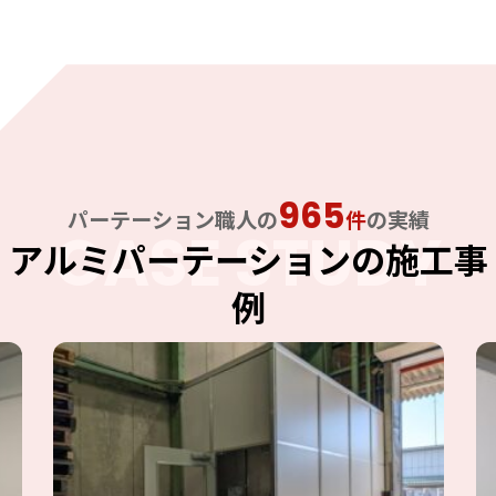
965
パーテーション職人の
件
の実績
CASE STUDY
アルミパーテーションの施工事
例