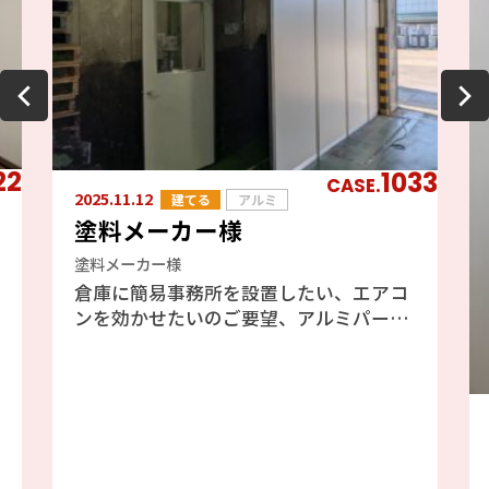
22
1033
CASE.
2025.11.12
建てる
アルミ
塗料メーカー様
塗料メーカー様
倉庫に簡易事務所を設置したい、エアコ
ンを効かせたいのご要望、アルミパーテ
ーションのフォクトリーブースをご提案
しました、エアコンも効きますし天井が
高い倉庫には最適と判断しました。倉庫
の既存の壁を利用したファクトリーブー
ス工事の為、壁には配管やH鋼、配線等
あり、加工が大変でしたが、邪魔になら