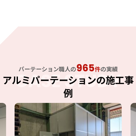
965
パーテーション職人の
件
の実績
CASE STUDY
アルミパーテーションの施工事
例