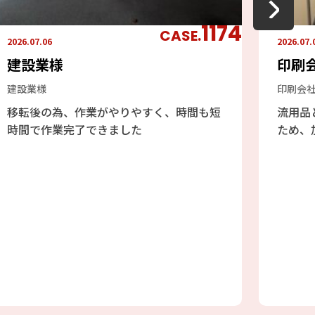
1174
CASE.
2026.07.06
2026.07.
建設業様
印刷
建設業様
印刷会
移転後の為、作業がやりやすく、時間も短
流用品
時間で作業完了できました
ため、
した。