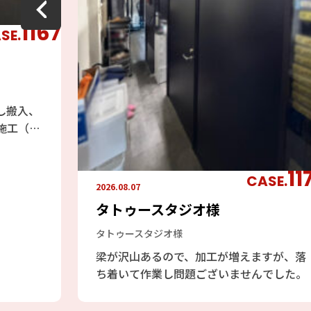
1167
SE.
し搬入、
施工（組
無事に2
11
CASE.
2026.08.07
タトゥースタジオ様
タトゥースタジオ様
梁が沢山あるので、加工が増えますが、落
ち着いて作業し問題ございませんでした。