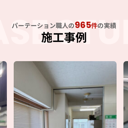
ASE STU
965
パーテーション職人の
件
の実績
施工事例