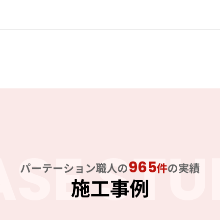
ASE STU
965
パーテーション職人の
件
の実績
施工事例