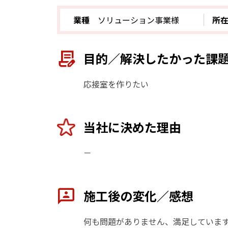
業種
ソリューション事業様
所
目的／解決したかった課
応接室を作りたい
当社に決めた理由
－
施工後の変化／感想
何も問題がありません、満足していま