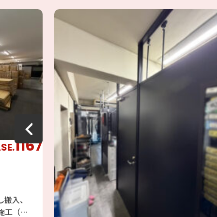
1167
SE.
し搬入、
施工（組