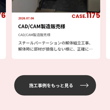
76
1175
CASE.
2026.07.06
CAD/CAM製造販売様
CAD/CAM製造販売様
スチールパーテーションの解体組立工事、
解体時に部材が損傷しない様に、正確に解
体し組立に影響のないように致しました
施工事例を
もっと見る