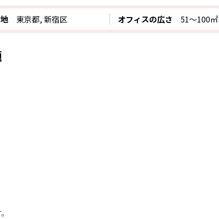
在地
東京都, 新宿区
オフィスの広さ
51〜100㎡
題
す。