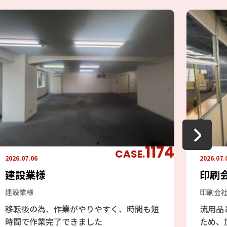
1174
CASE.
2026.07.06
2026.07.
建設業様
印刷
建設業様
印刷会
移転後の為、作業がやりやすく、時間も短
流用品
時間で作業完了できました
ため、