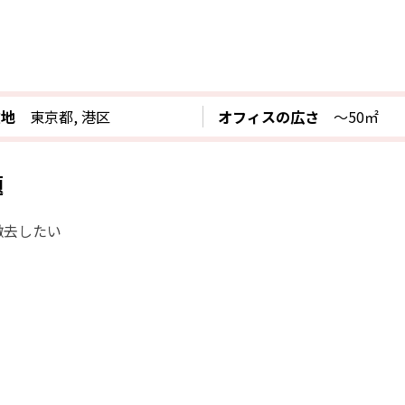
在地
東京都, 港区
オフィスの広さ
〜50㎡
題
撤去したい