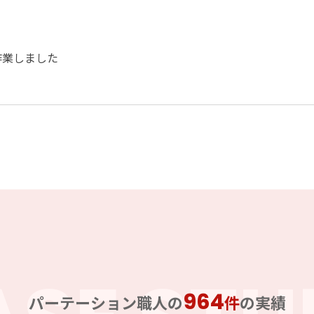
作業しました
964
パーテーション職人の
件
の実績