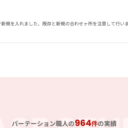
で新規を入れました、既存と新規の合わせヶ所を注意して行い
964
パーテーション職人の
件
の実績