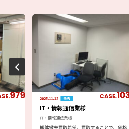
979
10
SE.
CASE.
2025.11.12
撤去
IT・情報通信業様
IT・情報通信業様
解体撤去買取希望、買取することで、価格