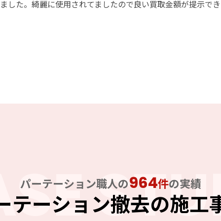
ました。綺麗に使用されてましたので良い買取金額が提示でき
ASE STU
964
パーテーション職人の
件
の実績
ーテーション撤去の施工