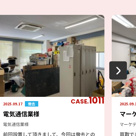
1011
CASE.
2025.09.17
撤去
2025.09.
電気通信業様
マー
電気通信業様
マーケ
前回設置して頂きまして、今回は撤去との
買取で