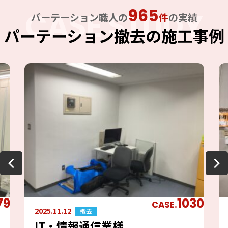
965
CASE STUDY
パーテーション職人の
件
の実績
パーテーション撤去の施工事例
79
1030
CASE.
2025.11.12
撤去
IT・情報通信業様