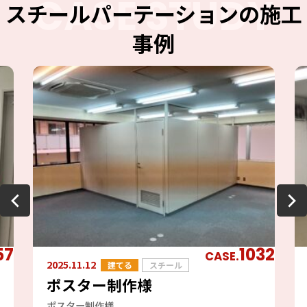
CASE STUDY
スチールパーテーションの施工
事例
57
1032
CASE.
2025.11.12
建てる
スチール
ポスター制作様
ポスター制作様