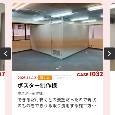
57
1032
CASE.
2025.11.12
建てる
スチール
ポスター制作様
ポスター制作様
できるだけ安くとの要望だったので現状
のものをできうる限り流用する施工方法
でご提案させていただきました。解体時