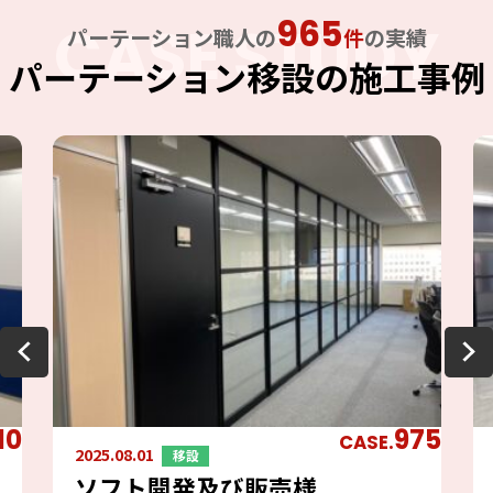
965
CASE STUDY
パーテーション職人の
件
の実績
パーテーション移設の施工事例
10
975
CASE.
2025.08.01
移設
ソフト開発及び販売様