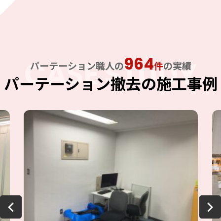
964
CASE STUDY
パーテーション職人の
件
の実績
パーテーション撤去の施工事例