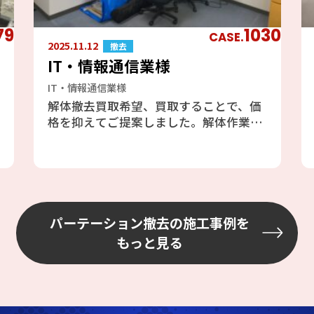
79
1030
CASE.
2025.11.12
撤去
IT・情報通信業様
IT・情報通信業様
解体撤去買取希望、買取することで、価
格を抑えてご提案しました。解体作業な
ので、搬出・養生・クリーニングを気を
付けて行いました。
パーテーション撤去の施工事例を
もっと見る