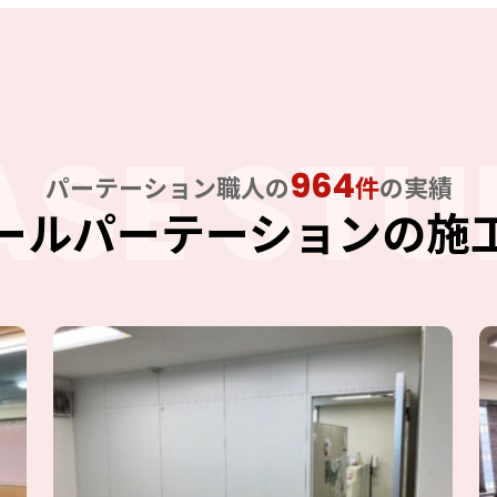
ASE STU
964
パーテーション職人の
件
の実績
ールパーテーションの施